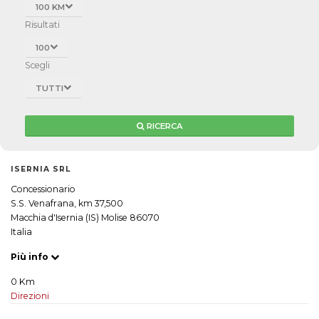
100 KM
Risultati
100
Scegli
TUTTI
RICERCA
ISERNIA SRL
Concessionario
S.S. Venafrana, km 37,500
Macchia d'Isernia (IS) Molise 86070
Italia
Più info
0 Km
Direzioni