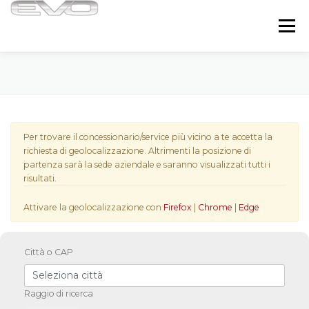
Passa
al
Menu
contenuto
HOME
EVO
RANGE
ASSISTANCE
CONTACTS
IT
Per trovare il concessionario/service più vicino a te accetta la
richiesta di geolocalizzazione. Altrimenti la posizione di
partenza sarà la sede aziendale e saranno visualizzati tutti i
risultati.
Attivare la geolocalizzazione con
Firefox
|
Chrome
|
Edge
Città o CAP
Raggio di ricerca