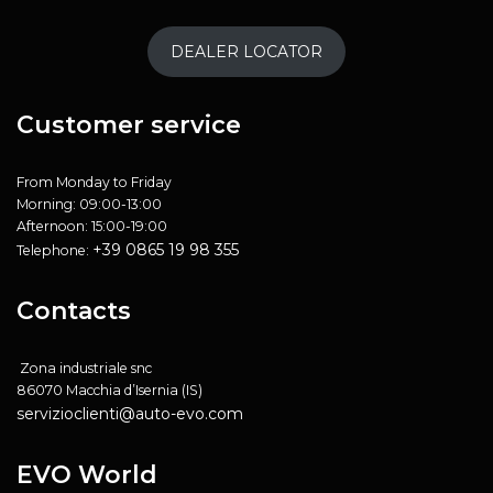
Più info
39 Km
DEALER LOCATOR
Direzioni
CATONE AUTOMOTIVE GROUP SRL
Customer service
Service
Viale Medaglia D'Oro, 36
Sparanise (CE) Campania 81056
From Monday to Friday
Italia
Morning: 09:00-13:00
Afternoon: 15:00-19:00
Più info
+39 0865 19 98 355
Telephone:
41 Km
Direzioni
Contacts
RICCI CAR SRL
Zona industriale snc
Service
86070 Macchia d’Isernia (IS)
Via Casilina Nord km 121
servizioclienti@auto-evo.com
Roccasecca (FR) Lazio 03038
Italia
EVO World
Più info