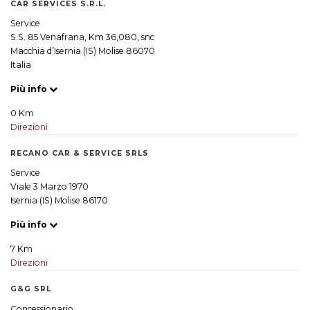
CAR SERVICES S.R.L.
Service
S.S. 85 Venafrana, Km 36,080, snc
Macchia d’Isernia (IS) Molise 86070
Italia
Più info
0 Km
Direzioni
RECANO CAR & SERVICE SRLS
Service
Viale 3 Marzo 1970
Isernia (IS) Molise 86170
Più info
7 Km
Direzioni
G&G SRL
Concessionario